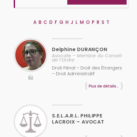
EFFACER LA RECHERCHE
A
B
C
D
F
G
H
J
L
M
O
P
R
S
T
Delphine
DURANÇON
Avocate – Membre du Conseil
de l’Ordre
Droit Pénal – Droit des Étrangers
– Droit Administratif
Plus de détails...
S.E.L.A.R.L. PHILIPPE
LACROIX – AVOCAT