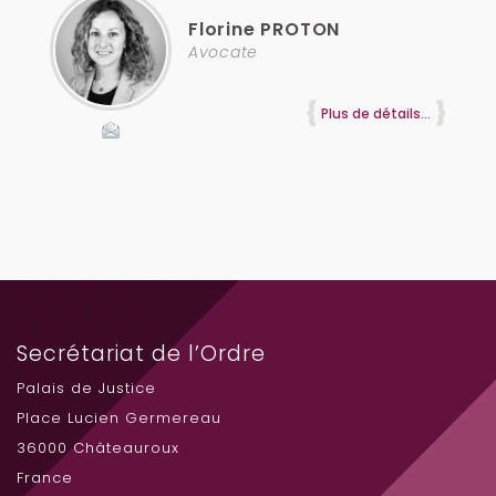
Florine
PROTON
Avocate
Plus de détails...
Secrétariat de l’Ordre
Palais de Justice
Place Lucien Germereau
36000 Châteauroux
France