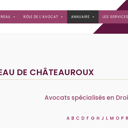
RREAU
RÔLE DE L’AVOCAT
ANNUAIRE
LES SERVICE
REAU DE CHÂTEAUROUX
Avocats spécialisés en Dro
A
B
C
D
F
G
H
J
L
M
O
P