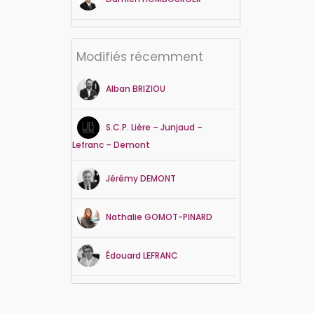
Modifiés récemment
Alban
BRIZIOU
S.C.P. Lière – Junjaud –
Lefranc – Demont
Jérémy
DEMONT
Nathalie
GOMOT-PINARD
Édouard
LEFRANC