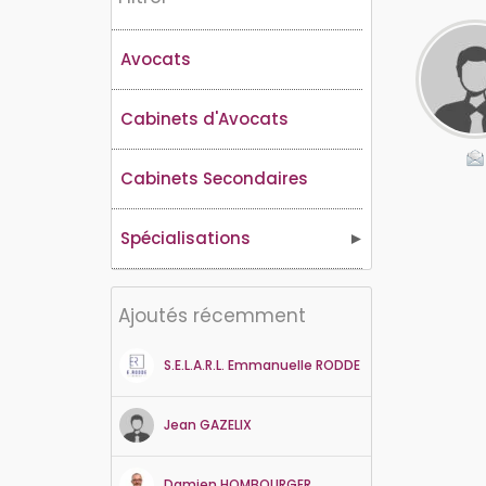
Avocats
Cabinets d'Avocats
Cabinets Secondaires
Spécialisations
Ajoutés récemment
S.E.L.A.R.L. Emmanuelle RODDE
Jean
GAZELIX
Damien
HOMBOURGER