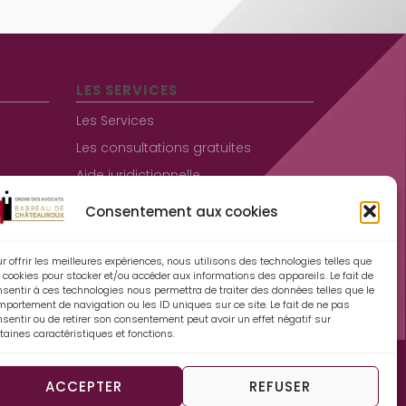
LES SERVICES
Les Services
Les consultations gratuites
Aide juridictionnelle
Consentement aux cookies
Informations pratiques
Contact
r offrir les meilleures expériences, nous utilisons des technologies telles que
 cookies pour stocker et/ou accéder aux informations des appareils. Le fait de
Mentions légales
nsentir à ces technologies nous permettra de traiter des données telles que le
mportement de navigation ou les ID uniques sur ce site. Le fait de ne pas
Espace Avocats
sentir ou de retirer son consentement peut avoir un effet négatif sur
taines caractéristiques et fonctions.
Politique de cookies (UE)
ACCEPTER
REFUSER