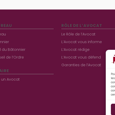
RREAU
RÔLE DE L’AVOCAT
eau
Le Rôle de l’Avocat
nnier
L’Avocat vous informe
al du Bâtonnier
L’Avocat rédige
eil de l’Ordre
L’Avocat vous défend
Garanties de l’Avocat
AIRE
Pou
les
r un Avocat
co
co
con
cer