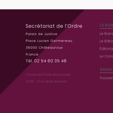
LE BA
Secrétariat de l’Ordre
Le Barr
Palais de Justice
Place Lucien Germereau
Le Bâto
36000 Châteauroux
Éditori
France
Le Cons
Tél. 02 54 60 35 48
ANNU
Conseil de l'Ordre des Avocats
Trouve
2025 - Tous droits réservés