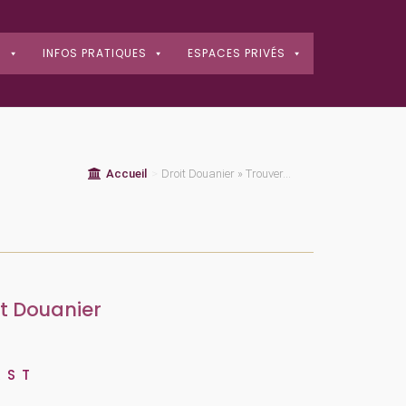
S
INFOS PRATIQUES
ESPACES PRIVÉS
Accueil
>
Droit Douanier » Trouver...
it Douanier
R
S
T