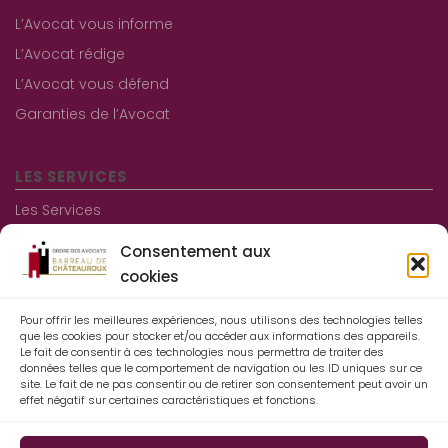
L’Avocat vous informe
L’Avocat rédige
L’Avocat vous défend
Garanties de l’Avocat
LES SERVICES
Les Services
Les consultations gratuites
Consentement aux
Aide juridictionnelle
cookies
Pour offrir les meilleures expériences, nous utilisons des technologies telles
Informations pratiques
que les cookies pour stocker et/ou accéder aux informations des appareils.
Le fait de consentir à ces technologies nous permettra de traiter des
Contact
données telles que le comportement de navigation ou les ID uniques sur ce
site. Le fait de ne pas consentir ou de retirer son consentement peut avoir un
Mentions légales
effet négatif sur certaines caractéristiques et fonctions.
Espace Avocats