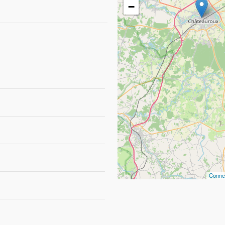
−
Conne