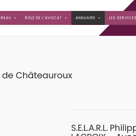
RREAU
RÔLE DE L’AVOCAT
ANNUAIRE
LES SERVICE
u de Châteauroux
S.E.L.A.R.L. Phili