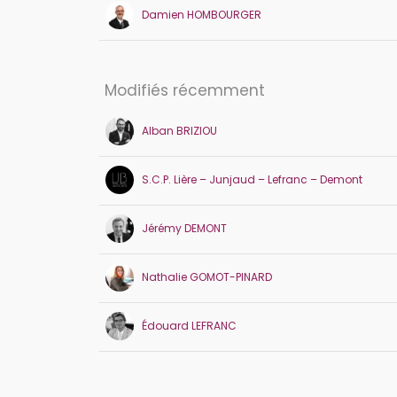
Damien
HOMBOURGER
Modifiés récemment
Alban
BRIZIOU
S.C.P. Lière – Junjaud – Lefranc – Demont
Jérémy
DEMONT
Nathalie
GOMOT-PINARD
Édouard
LEFRANC