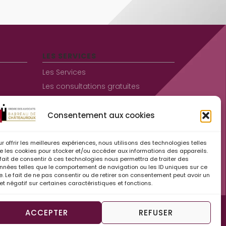
LES SERVICES
Les Services
Les consultations gratuites
Aide juridictionnelle
Consentement aux cookies
Informations pratiques
ur offrir les meilleures expériences, nous utilisons des technologies telles
Contact
e les cookies pour stocker et/ou accéder aux informations des appareils.
 fait de consentir à ces technologies nous permettra de traiter des
Mentions légales
nnées telles que le comportement de navigation ou les ID uniques sur ce
Espace Avocats
te. Le fait de ne pas consentir ou de retirer son consentement peut avoir un
fet négatif sur certaines caractéristiques et fonctions.
Politique de cookies (UE)
ACCEPTER
REFUSER