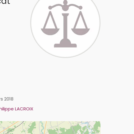
cat
rs 2018
hilippe LACROIX