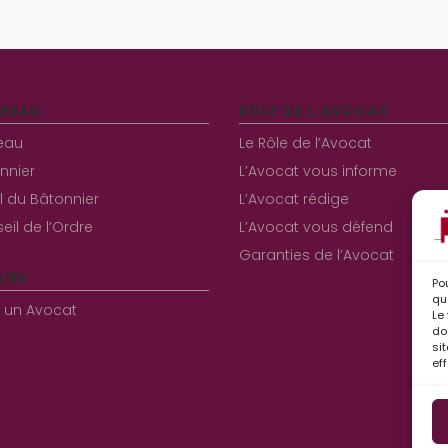
RREAU
RÔLE DE L’AVOCAT
eau
Le Rôle de l’Avocat
nnier
L’Avocat vous informe
al du Bâtonnier
L’Avocat rédige
eil de l’Ordre
L’Avocat vous défend
Garanties de l’Avocat
IRE
Po
qu
r un Avocat
Le
do
si
ef