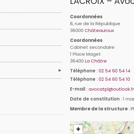
LACROIX – Avo
Coordonnées
8, rue de la République
36000
Châteauroux
Coordonnées
Cabinet secondaire
1 Place Maget
36400
La Châtre
Téléphone
:
02 54 60 54 14
Téléphone
:
02 54 60 54 10
E-mail
:
avocatpl@outlook.fr
Date de constitution
:
1 ma
Membre de la structure
:
P
+