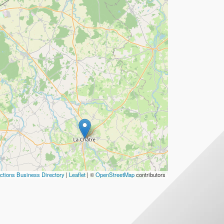
ctions Business Directory
|
Leaflet
| ©
OpenStreetMap
contributors