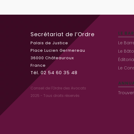
LE BA
Secrétariat de l’Ordre
Le Barr
Palais de Justice
Place Lucien Germereau
Le Bâto
36000 Châteauroux
Éditori
France
Le Cons
Tél. 02 54 60 35 48
ANNUA
Conseil de l'Ordre des Avocats
Trouve
2025 - Tous droits réservés