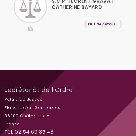
S.C.P. FLORENT GRAVAT –
CATHERINE BAYARD
Plus de détails...
Secrétariat de l’Ordre
Palais de Justice
Place Lucien Germereau
36000 Châteauroux
France
Tél. 02 54 60 35 48