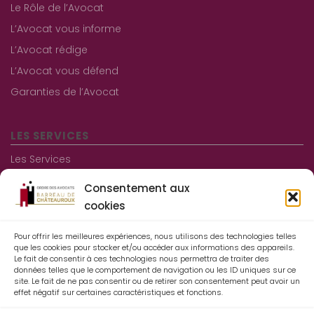
Le Rôle de l’Avocat
L’Avocat vous informe
L’Avocat rédige
L’Avocat vous défend
Garanties de l’Avocat
LES SERVICES
Les Services
Les consultations gratuites
Consentement aux
Aide juridictionnelle
cookies
Pour offrir les meilleures expériences, nous utilisons des technologies telles
Informations pratiques
que les cookies pour stocker et/ou accéder aux informations des appareils.
Le fait de consentir à ces technologies nous permettra de traiter des
Contact
données telles que le comportement de navigation ou les ID uniques sur ce
site. Le fait de ne pas consentir ou de retirer son consentement peut avoir un
Mentions légales
effet négatif sur certaines caractéristiques et fonctions.
Espace Avocats