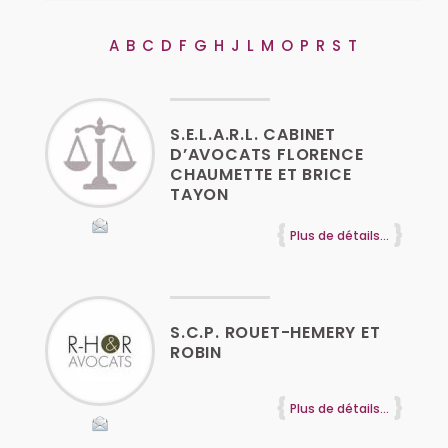
A
B
C
D
F
G
H
J
L
M
O
P
R
S
T
S.E.L.A.R.L. CABINET
D’AVOCATS FLORENCE
CHAUMETTE ET BRICE
TAYON
Plus de détails...
S.C.P. ROUET-HEMERY ET
ROBIN
Plus de détails...