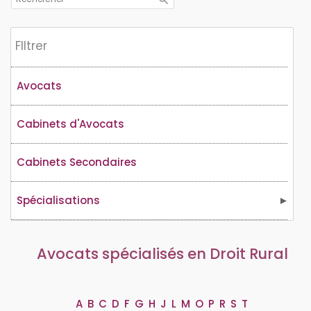
Flltrer
Avocats
Cabinets d'Avocats
Cabinets Secondaires
Spécialisations
Avocats spécialisés en Droit Rural
A
B
C
D
F
G
H
J
L
M
O
P
R
S
T