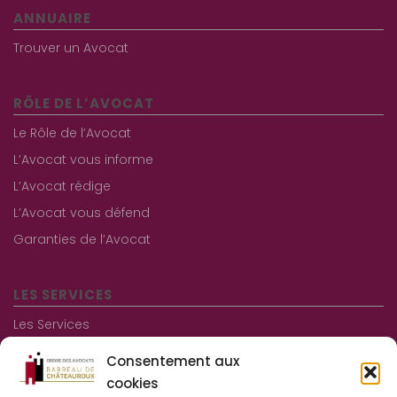
ANNUAIRE
Trouver un Avocat
RÔLE DE L’AVOCAT
Le Rôle de l’Avocat
L’Avocat vous informe
L’Avocat rédige
L’Avocat vous défend
Garanties de l’Avocat
LES SERVICES
Les Services
Les consultations gratuites
Consentement aux
Aide juridictionnelle
cookies