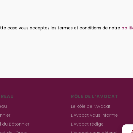
ette case vous acceptez les termes et conditions de notre
polit
RREAU
RÔLE DE L’AVOCAT
eau
Le Rôle de l’Avocat
nnier
L’Avocat vous informe
al du Bâtonnier
L’Avocat rédige
eil de l’Ordre
L’Avocat vous défend