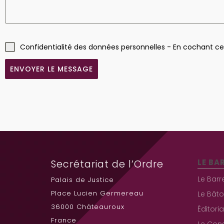
Confidentialité des données personnelles - En cochant c
ENVOYER LE MESSAGE
LE BA
Secrétariat de l’Ordre
Le Barr
Palais de Justice
Place Lucien Germereau
Le Bâto
36000 Châteauroux
Éditori
France
Le Cons