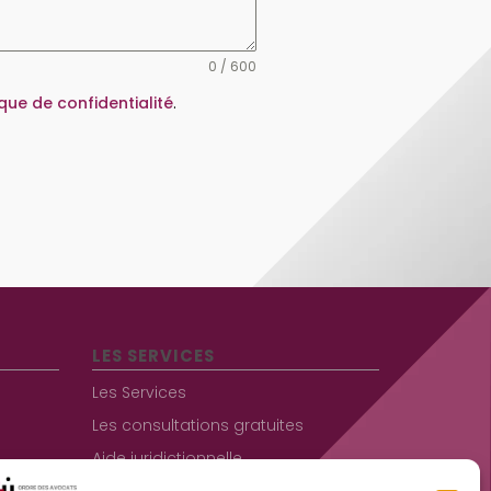
0 / 600
ique de confidentialité
.
LES SERVICES
Les Services
Les consultations gratuites
Aide juridictionnelle