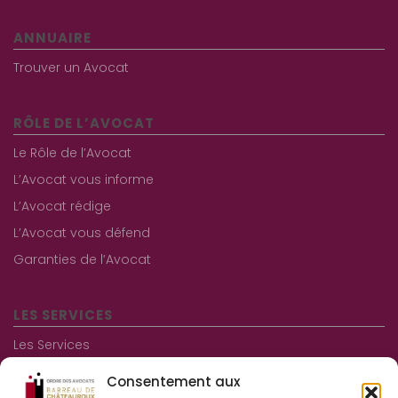
ANNUAIRE
Trouver un Avocat
RÔLE DE L’AVOCAT
Le Rôle de l’Avocat
L’Avocat vous informe
L’Avocat rédige
L’Avocat vous défend
Garanties de l’Avocat
LES SERVICES
Les Services
Les consultations gratuites
Consentement aux
Aide juridictionnelle