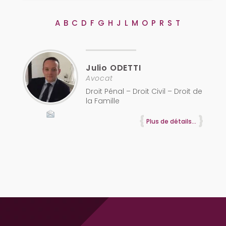
A
B
C
D
F
G
H
J
L
M
O
P
R
S
T
Julio
ODETTI
Avocat
Droit Pénal – Droit Civil – Droit de
la Famille
Plus de détails...