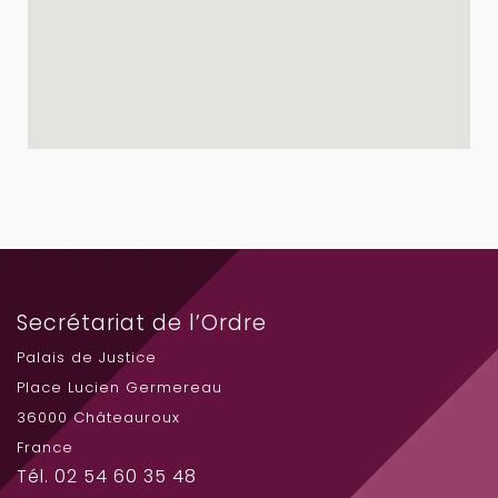
Secrétariat de l’Ordre
Palais de Justice
Place Lucien Germereau
36000 Châteauroux
France
Tél. 02 54 60 35 48