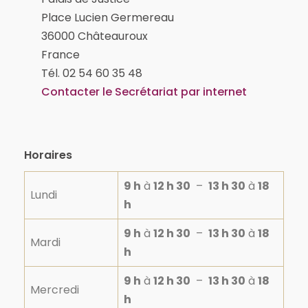
Place Lucien Germereau
36000 Châteauroux
France
Tél. 02 54 60 35 48
Contacter le Secrétariat par internet
Horaires
9 h
à
12 h 30
–
13 h 30
à
18
Lundi
h
9 h
à
12 h 30
–
13 h 30
à
18
Mardi
h
9 h
à
12 h 30
–
13 h 30
à
18
Mercredi
h