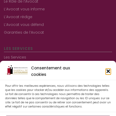
Le Rôle de l’Avocat
L’Avocat vous informe
L’Avocat rédige
L’Avocat vous défend
Garanties de l’Avocat
LES SERVICES
Les Services
Les consultations gratuites
Consentement aux
Aide juridictionnelle
cookies
Pour offrir les meilleures expériences, nous utilisons des technologies telles
Informations pratiques
que les cookies pour stocker et/ou accéder aux informations des appareils.
Le fait de consentir à ces technologies nous permettra de traiter des
Contact
données telles que le comportement de navigation ou les ID uniques sur ce
site. Le fait de ne pas consentir ou de retirer son consentement peut avoir un
Mentions légales
effet négatif sur certaines caractéristiques et fonctions.
Espace Avocats