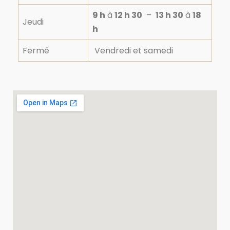
9 h
à
12 h 30
–
13 h 30
à
18
Jeudi
h
Fermé
Vendredi et samedi