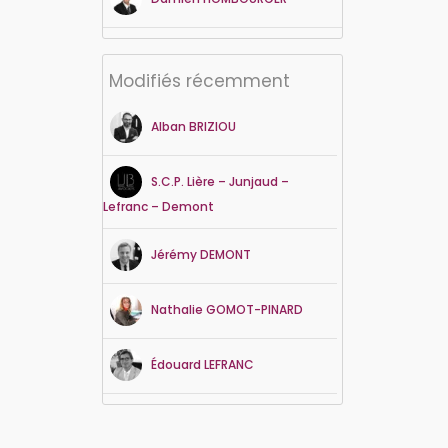
Modifiés récemment
Alban
BRIZIOU
S.C.P. Lière – Junjaud –
Lefranc – Demont
Jérémy
DEMONT
Nathalie
GOMOT-PINARD
Édouard
LEFRANC