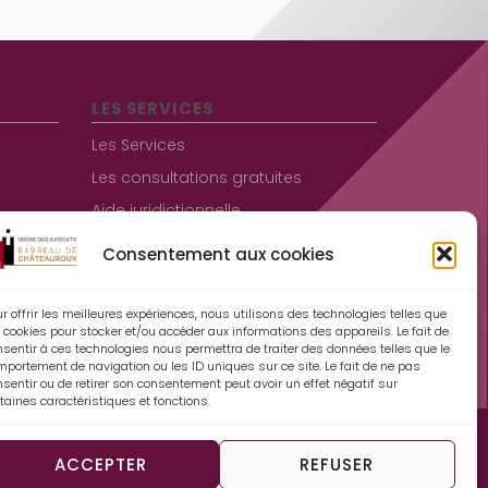
LES SERVICES
Les Services
Les consultations gratuites
Aide juridictionnelle
Consentement aux cookies
Informations pratiques
Contact
r offrir les meilleures expériences, nous utilisons des technologies telles que
 cookies pour stocker et/ou accéder aux informations des appareils. Le fait de
Mentions légales
nsentir à ces technologies nous permettra de traiter des données telles que le
mportement de navigation ou les ID uniques sur ce site. Le fait de ne pas
Espace Avocats
sentir ou de retirer son consentement peut avoir un effet négatif sur
taines caractéristiques et fonctions.
Politique de cookies (UE)
ACCEPTER
REFUSER