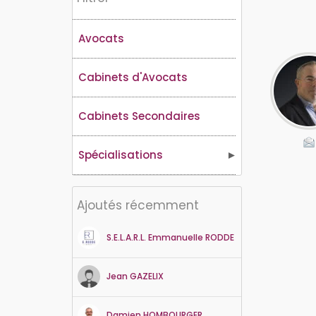
Avocats
Cabinets d'Avocats
Cabinets Secondaires
Spécialisations
Ajoutés récemment
S.E.L.A.R.L. Emmanuelle RODDE
Jean
GAZELIX
Damien
HOMBOURGER