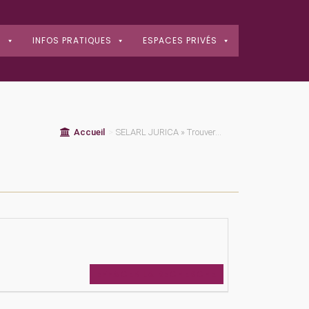
S
INFOS PRATIQUES
ESPACES PRIVÉS
Accueil
>
SELARL JURICA » Trouver...
EFFACER LA RECHERCHE