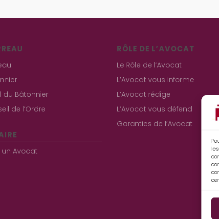
RREAU
RÔLE DE L’AVOCAT
eau
Le Rôle de l’Avocat
nnier
L’Avocat vous informe
al du Bâtonnier
L’Avocat rédige
eil de l’Ordre
L’Avocat vous défend
Garanties de l’Avocat
AIRE
Pou
les
r un Avocat
co
co
con
cer