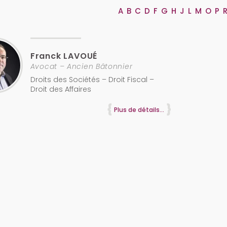
A
B
C
D
F
G
H
J
L
M
O
P
Franck
LAVOUÉ
Avocat – Ancien Bâtonnier
Droits des Sociétés – Droit Fiscal –
Droit des Affaires
Plus de détails...