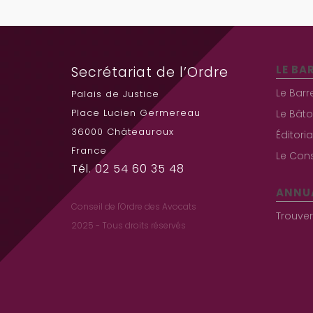
LE BA
Secrétariat de l’Ordre
Le Barr
Palais de Justice
Place Lucien Germereau
Le Bâto
36000 Châteauroux
Éditori
France
Le Cons
Tél. 02 54 60 35 48
ANNU
Conseil de l'Ordre des Avocats
Trouve
2025 - Tous droits réservés