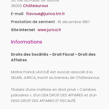
30, rue du Palais de Justice
36000
Châteauroux
E-mail
:
flavoue@jurica.tm.fr
Prestation de serment
:
18 décembre 1987
Site internet
:
www.jurica.fr
Informations
Droits des Sociétés – Droit Fiscal – Droit des
Affaires
Maître Franck LAVOUÉ est avocat associé à la
SELARL JURICA, inscrit au barreau de Châteauroux.
Titulaire d’une maîtrise en droit privé « Carrières
judiciaires », d’un DEA DROIT DES AFFAIRES et d’un
DESS DROIT DES AFFAIRES ET FISCALITÉ.