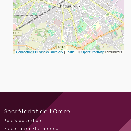
Connections Business Directory
|
Leaflet
| ©
OpenStreetMap
contributors
Secrétariat de l’Ordre
Palais de Justice
Place Lucien Germereau