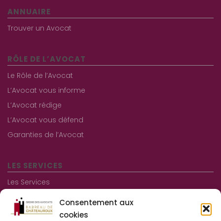
ANNUAIRE
Trouver un Avocat
RÔLE DE L’AVOCAT
Le Rôle de l’Avocat
L’Avocat vous informe
L’Avocat rédige
L’Avocat vous défend
Garanties de l’Avocat
LES SERVICES
Les Services
Les consultations gratuites
Consentement aux
Aide juridictionnelle
cookies