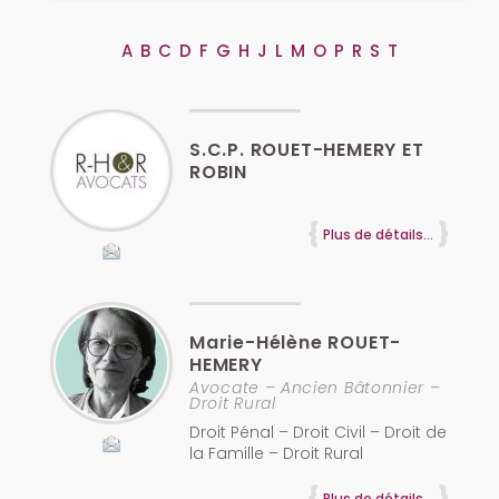
A
B
C
D
F
G
H
J
L
M
O
P
R
S
T
S.C.P. ROUET-HEMERY ET
ROBIN
Plus de détails...
Marie-Hélène
ROUET-
HEMERY
Avocate – Ancien Bâtonnier –
Droit Rural
Droit Pénal – Droit Civil – Droit de
la Famille – Droit Rural
Plus de détails...