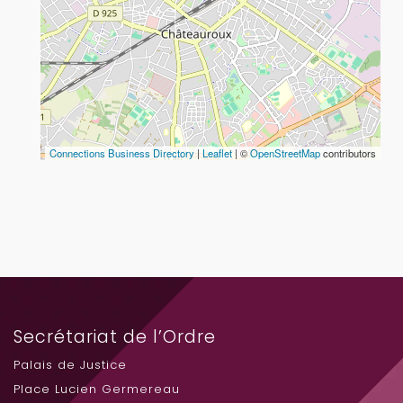
Connections Business Directory
|
Leaflet
| ©
OpenStreetMap
contributors
Secrétariat de l’Ordre
Palais de Justice
Place Lucien Germereau