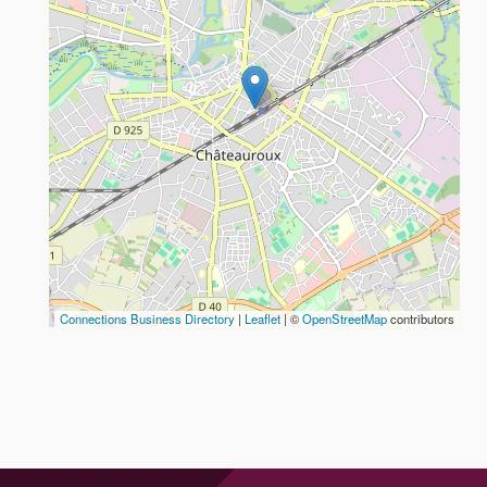
Connections Business Directory
|
Leaflet
| ©
OpenStreetMap
contributors