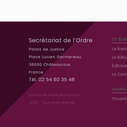
LE BA
Secrétariat de l’Ordre
Le Barr
Palais de Justice
Place Lucien Germereau
Le Bâto
36000 Châteauroux
Éditori
France
Le Cons
Tél. 02 54 60 35 48
ANNU
Conseil de l'Ordre des Avocats
Trouve
2025 - Tous droits réservés