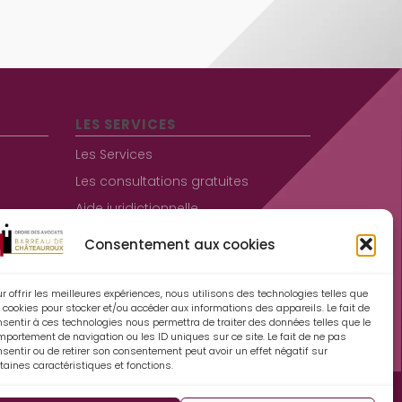
LES SERVICES
Les Services
Les consultations gratuites
Aide juridictionnelle
Consentement aux cookies
Informations pratiques
Contact
r offrir les meilleures expériences, nous utilisons des technologies telles que
 cookies pour stocker et/ou accéder aux informations des appareils. Le fait de
Mentions légales
nsentir à ces technologies nous permettra de traiter des données telles que le
mportement de navigation ou les ID uniques sur ce site. Le fait de ne pas
Espace Avocats
sentir ou de retirer son consentement peut avoir un effet négatif sur
taines caractéristiques et fonctions.
Politique de cookies (UE)