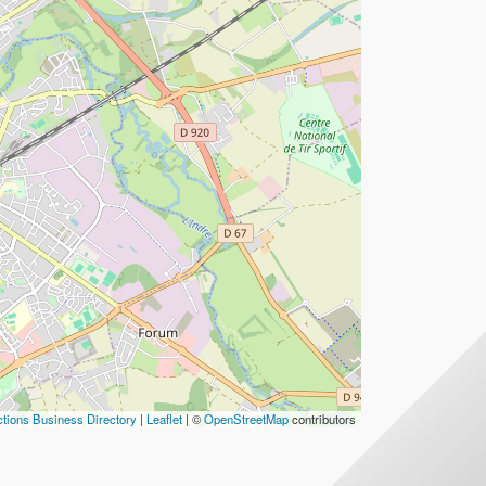
tions Business Directory
|
Leaflet
| ©
OpenStreetMap
contributors