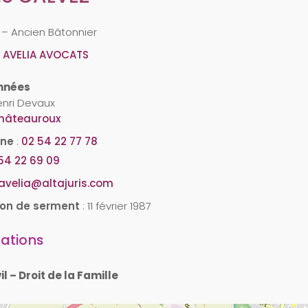
– Ancien Bâtonnier
R.L AVELIA AVOCATS
nnées
Henri Devaux
hâteauroux
one
:
02 54 22 77 78
54 22 69 09
avelia@altajuris.com
ion de serment
:
11 février 1987
ations
il – Droit de la Famille