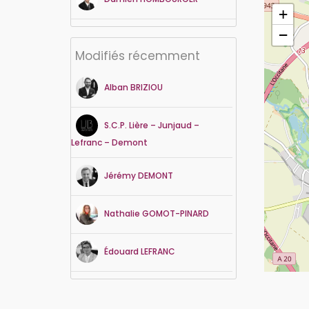
+
−
Modifiés récemment
Alban
BRIZIOU
S.C.P. Lière – Junjaud –
Lefranc – Demont
Jérémy
DEMONT
Nathalie
GOMOT-PINARD
Édouard
LEFRANC