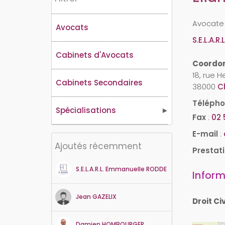
Avocate 
Avocats
S.E.L.A.
Cabinets d'Avocats
Coordo
18, rue 
Cabinets Secondaires
38000
C
Téléph
Spécialisations
Fax
:
02 
E-mail
:
Ajoutés récemment
Prestat
S.E.L.A.R.L. Emmanuelle RODDE
Inform
Jean
GAZELIX
Droit Civ
Damien
HOMBOURGER