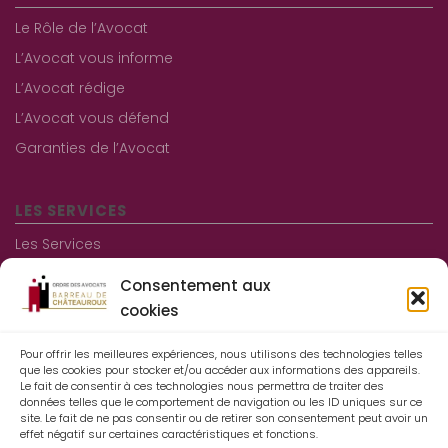
Le Rôle de l’Avocat
L’Avocat vous informe
L’Avocat rédige
L’Avocat vous défend
Garanties de l’Avocat
LES SERVICES
Les Services
Les consultations gratuites
Consentement aux
Aide juridictionnelle
cookies
Pour offrir les meilleures expériences, nous utilisons des technologies telles
Informations pratiques
que les cookies pour stocker et/ou accéder aux informations des appareils.
Le fait de consentir à ces technologies nous permettra de traiter des
Contact
données telles que le comportement de navigation ou les ID uniques sur ce
site. Le fait de ne pas consentir ou de retirer son consentement peut avoir un
Mentions légales
effet négatif sur certaines caractéristiques et fonctions.